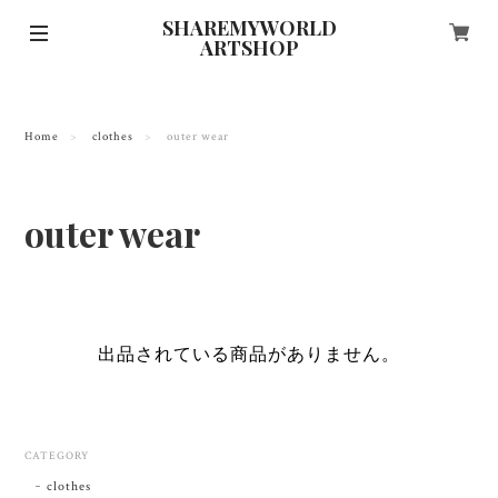
SHAREMYWORLD
ARTSHOP
Home
clothes
outer wear
outer wear
出品されている商品がありません。
CATEGORY
clothes